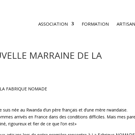
ASSOCIATION
FORMATION
ARTISAN
VELLE MARRAINE DE LA
. Je suis née au Rwanda d’un père français et d’une mère rwandaise.
ommes arrivés en France dans des conditions difficiles. Mais mes par
miné, rigoureux et fier de ce que l’on est»
 aux artisans lors de notre première rencontre à La Fabrique NOMADE