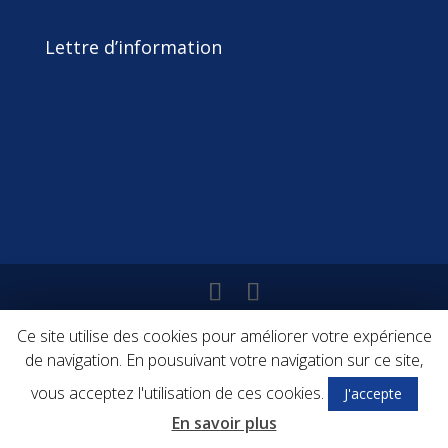
Lettre d’information
© La fabrique Nomade 2018 -
Mentions légales
-
Ce site utilise des cookies pour améliorer votre expérience
Politique de confidentialité
-
CGV
de navigation. En pousuivant votre navigation sur ce site,
vous acceptez l'utilisation de ces cookies.
J'accepte
En savoir plus