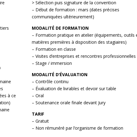
ire
> Sélection puis signature de la convention
– Début de formation : mars (dates précises
communiquées ultérieurement)
tiers
MODALITÉ DE FORMATION
– Formation pratique en atelier (équipements, outils 
matières premières à disposition des stagiaires)
– Formation en classe
– Visites d’entreprises et rencontres professionnelles
– Stage / immersion
n
MODALITÉ D’ÉVALUATION
emaine
– Contrôle continu
es
– Évaluation de livrables et devoir sur table
ées à ce
– Oral
tion)
– Soutenance orale finale devant Jury
maine
TARIF
– Gratuit
– Non rémunéré par l’organisme de formation