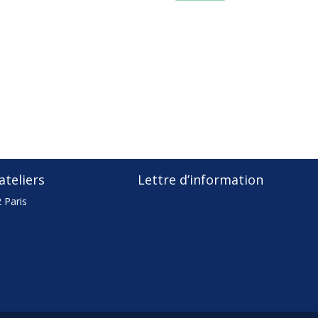
COLLECTION
PERMANENTE
CARNET
BRODÉ
TRAIT
D'UNION
teliers
Lettre d’information
 Paris