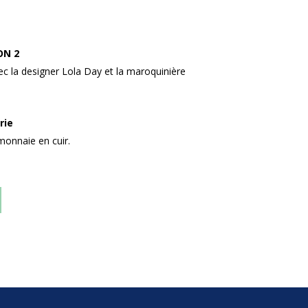
ON 2
ec la designer Lola Day et la maroquinière
rie
monnaie en cuir.