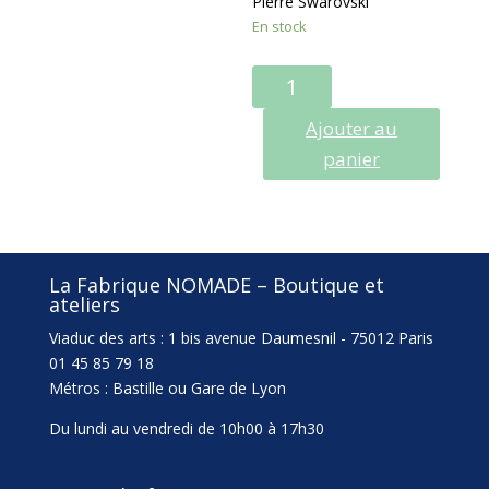
Pierre Swarovski
En stock
QUANTITÉ
DE
Ajouter au
TU9
BO
panier
CARACAS
La Fabrique NOMADE – Boutique et
ateliers
Viaduc des arts : 1 bis avenue Daumesnil - 75012 Paris
01 45 85 79 18
Métros : Bastille ou Gare de Lyon
Du lundi au vendredi de 10h00 à 17h30