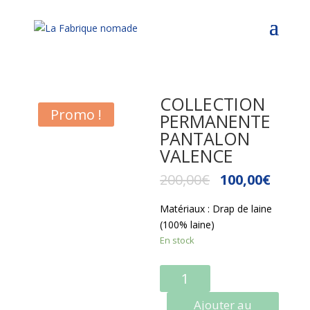
COLLECTION
Promo !
PERMANENTE
PANTALON
VALENCE
200,00
€
100,00
€
Matériaux : Drap de laine
(100% laine)
En stock
QUANTITÉ
DE
Ajouter au
COLLECTION